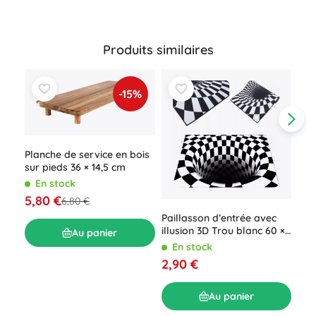
Produits similaires
-15%
Planche de service en bois
sur pieds 36 × 14,5 cm
En stock
5,80 €
6,80 €
Paillasson d’entrée avec
Pai
illusion 3D Trou blanc 60 ×
cm 
Au panier
40 cm
ant
En stock
E
2,90 €
8,8
Au panier