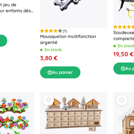
t jeu de
ur enfants dès
(1)
Soudeuse 
Mousqueton multifonction
compacte
argenté
accessoir
En stoc
En stock
19,50 €
3,80 €
Au 
Au panier