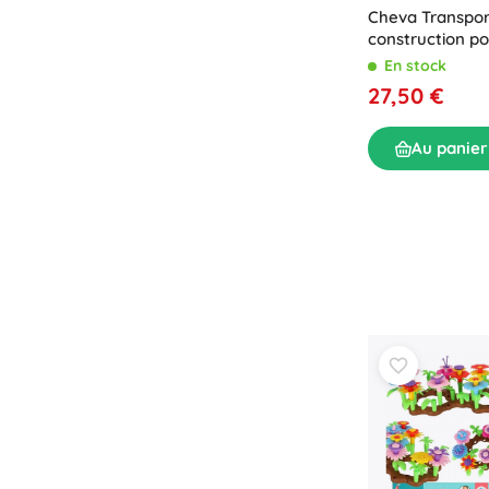
Cheva Transpor
construction po
6 ans
En stock
27,50 €
Au panier