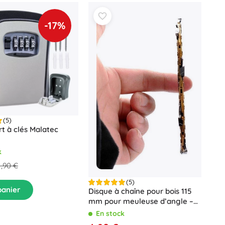
-17%
(5)
rt à clés Malatec
k
1,90 €
(5)
panier
Disque à chaîne pour bois 115
mm pour meuleuse d’angle –
Non spécifié
En stock