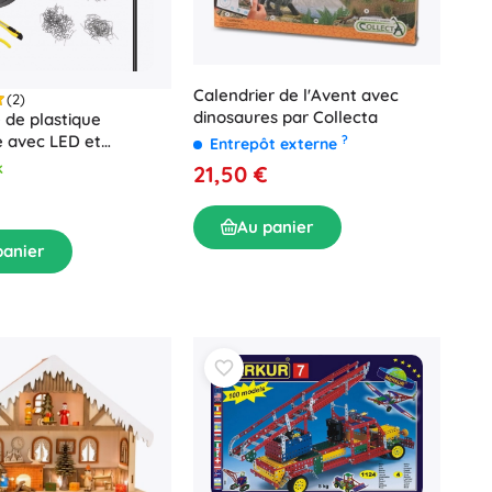
Calendrier de l'Avent avec
(2)
dinosaures par Collecta
de plastique
 avec LED et
?
Entrepôt externe
es
k
21,50 €
Au panier
panier