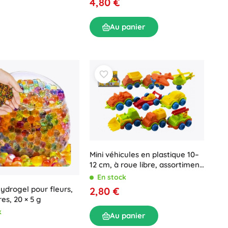
4,80 €
Au panier
Mini véhicules en plastique 10–
12 cm, à roue libre, assortiment
de modèles (boîte de 42 pièces)
En stock
hydrogel pour fleurs,
2,80 €
es, 20 × 5 g
k
Au panier