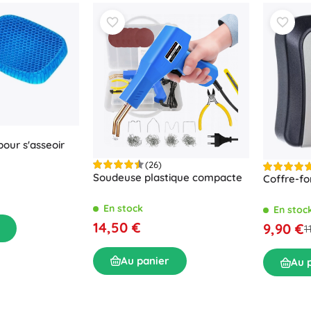
pour s'asseoir
(26)
Soudeuse plastique compacte
Coffre-fo
En stock
En stoc
14,50 €
9,90 €
1
Au panier
Au 