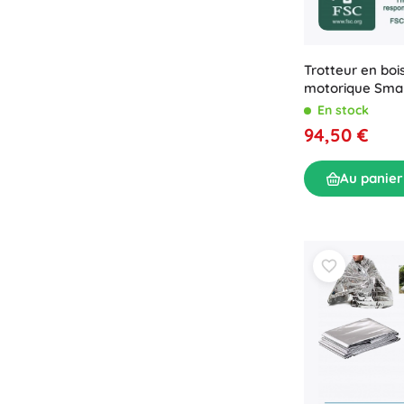
Trotteur en boi
motorique Smal
enfants
En stock
94,50 €
Au panier