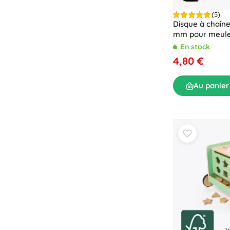
(5)
Disque à chaîne
mm pour meule
Z-10014
En stock
4,80 €
Au panier