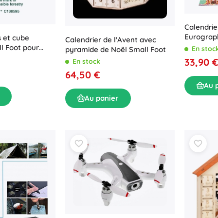
Calendrie
Eurograph
s et cube
Calendrier de l'Avent avec
l Foot pour
En stoc
pyramide de Noël Small Foot
33,90 
En stock
64,50 €
Au 
Au panier