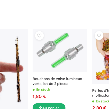
Bouchons de valve lumineux –
verts, lot de 2 pièces
En stock
Perles d’
multicolor
1,80 €
En stoc
2,80 €
Au panier