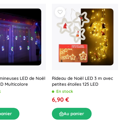
Accessoires pour lavabo
Décorations
Accessoires pour WC
Accessoires pour baignoire et douche
Figurines
Linge de bain
umineuses LED de Noël
Rideau de Noël LED 3 m avec
Poupées et bébés
D Multicolore
petites étoiles 125 LED
k
En stock
6,90 €
Livres
panier
Au panier