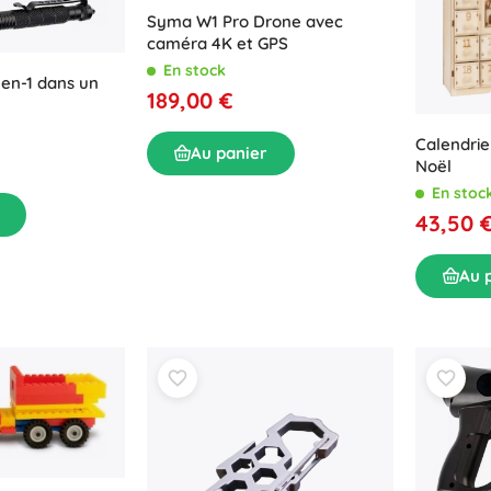
Syma W1 Pro Drone avec
caméra 4K et GPS
En stock
2-en-1 dans un
189,00 €
Calendrie
Au panier
Noël
En stoc
43,50 
Au 