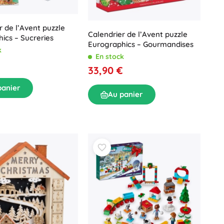
r de l’Avent puzzle
Calendrier de l’Avent puzzle
ics – Sucreries
Eurographics – Gourmandises
k
En stock
€
33,90 €
panier
Au panier