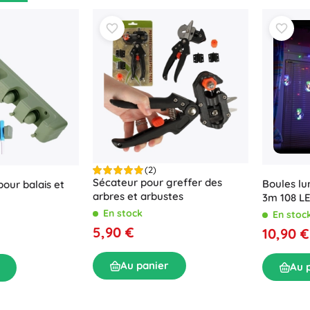
 profitez d’un
achat avantageux
sans compromis.
Fournitures de bureau
Musique
Barbecue
Organisation
Mobilier
École
(2)
Sécateur pour greffer des
Boules l
our balais et
Fête
arbres et arbustes
3m 108 LE
En stock
En stoc
5,90 €
10,90 €
Jouets de bain et d’eau
Au panier
Au 