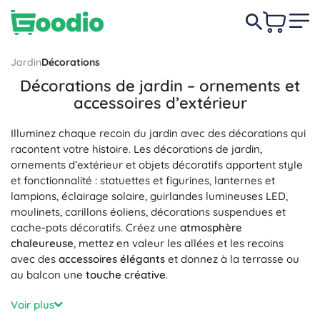
Jardin
Décorations
Décorations de jardin – ornements et
accessoires d’extérieur
Illuminez chaque recoin du jardin avec des décorations qui
racontent votre histoire. Les décorations de jardin,
ornements d’extérieur et objets décoratifs apportent style
et fonctionnalité : statuettes et figurines, lanternes et
lampions, éclairage solaire, guirlandes lumineuses LED,
moulinets, carillons éoliens, décorations suspendues et
cache-pots décoratifs. Créez une
atmosphère
chaleureuse
, mettez en valeur les allées et les recoins
avec des
accessoires élégants
et donnez à la terrasse ou
au balcon une
touche créative
.
Choisissez parmi des matériaux conçus pour l’extérieur :
Voir plus
céramique et béton résistants au gel, pierre naturelle,