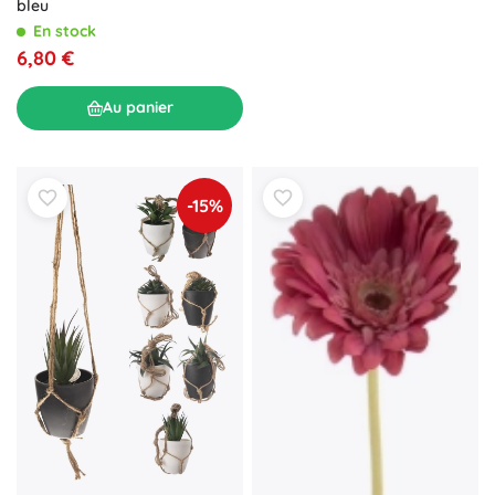
bleu
En stock
6,80 €
Au panier
-15%