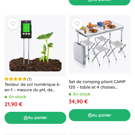
(1)
Set de camping pliant CAMP
Testeur de sol numérique 6-
120 – table et 4 chaises
en-1 – mesure du pH, de
blanches
En stock
l’humidité, de la température,
En stock
de la fertilité, de la lumière et
34,90 €
21,90 €
de l’humidité de l’air
Au panier
Au panier