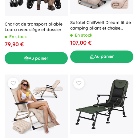
Sofotel ChillWell Dream lit de
Chariot de transport pliable
camping pliant et chaise
Luaro avec siège et dossier
longue de jardin avec
En stock
En stock
matelas, oreiller et housse,
107,00 €
79,90 €
beige
Au panier
Au panier