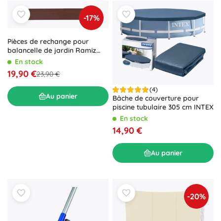
-17%
Pièces de rechange pour
balancelle de jardin Ramiz
siège tressé marron
En stock
19,90 €
23,90 €
(4)
Au panier
Bâche de couverture pour
piscine tubulaire 305 cm INTEX
En stock
14,90 €
Au panier
-20%