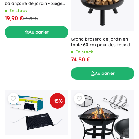
balançoire de jardin - Siège
tressé gris
En stock
19,90 €
24,90 €
Au panier
Grand brasero de jardin en
fonte 60 cm pour des feux de
camp conviviaux
En stock
74,50 €
Au panier
-15%