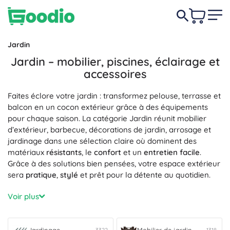
Jardin
Jardin – mobilier, piscines, éclairage et
accessoires
Faites éclore votre jardin : transformez pelouse, terrasse et
balcon en un cocon extérieur grâce à des équipements
pour chaque saison. La catégorie Jardin réunit mobilier
d’extérieur, barbecue, décorations de jardin, arrosage et
jardinage dans une sélection claire où dominent des
matériaux
résistants
, le
confort
et un
entretien facile
.
Grâce à des solutions bien pensées, votre espace extérieur
sera
pratique
,
stylé
et prêt pour la détente au quotidien.
Pour un coin salon parfait, choisissez le
mobilier de jardin
Voir plus
en bois, métal ou rotin, à la fois
confortable
,
modulable
et
résistant aux intempéries
. Lors des journées d’été, profitez
des
piscines
pour vous rafraîchir, faire du sport ou vous