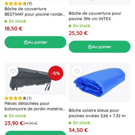
(9)
Bâche de couverture
Bâche de couverture pour
BESTWAY pour piscine ronde
piscine 396 cm INTEX
366 cm
En stock
En stock
18,50 €
25,50 €
Au panier
Au panier
-5%
(1)
Pièces détachées pour
balançoire de jardin matériau
Bâche solaire bleue pour
pour auvent gris
piscines ovales 3,66 × 7,32 m
En stock
23,90 €
En stock
24,90 €
54,50 €