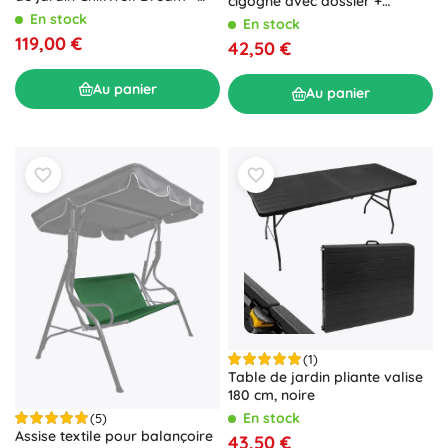
cigogne avec dossier +
gris
coussins – Écru
En stock
En stock
119,00 €
42,50 €
Au panier
Au panier
(1)
Table de jardin pliante valise
180 cm, noire
En stock
(5)
Assise textile pour balançoire
43,50 €