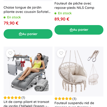
Fauteuil de pêche avec
Chaise longue de jardin
repose-pieds NILS Camp
pliante avec coussin Sofotel
En stock
ChillWell, beige
En stock
89,90 €
79,90 €
Au panier
Au panier
(1)
(3)
Lit de camp pliant et transat
Fauteuil suspendu nid de
de jardin ChillWell Dream –