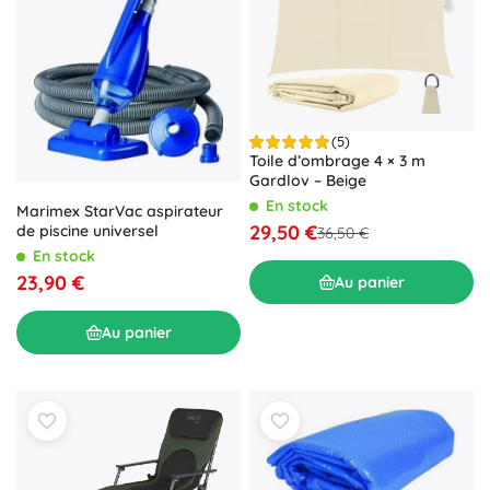
(5)
Toile d’ombrage 4 × 3 m
Gardlov – Beige
En stock
Marimex StarVac aspirateur
29,50 €
de piscine universel
36,50 €
En stock
23,90 €
Au panier
Au panier