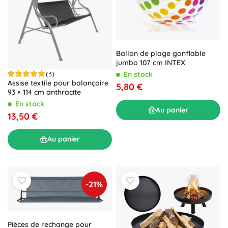
Ballon de plage gonflable
jumbo 107 cm INTEX
(3)
En stock
Assise textile pour balançoire
5,80 €
93 × 114 cm anthracite
En stock
Au panier
13,50 €
Au panier
-21%
Pièces de rechange pour