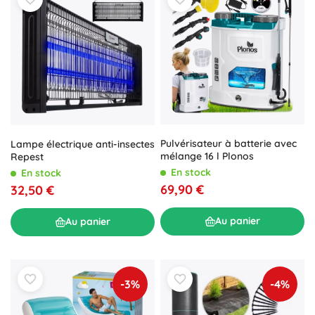
Pulvérisateur à batterie avec
Lampe électrique anti-insectes
mélange 16 l Plonos
Repest
En stock
En stock
69,90 €
32,50 €
Au panier
Au panier
-3%
-4%