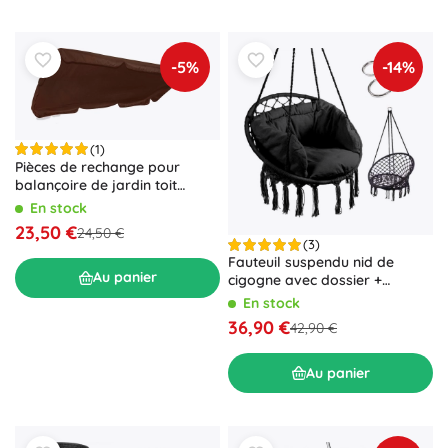
-5%
-14%
(1)
Pièces de rechange pour
balançoire de jardin toit
marron
En stock
23,50 €
24,50 €
(3)
Fauteuil suspendu nid de
Au panier
cigogne avec dossier +
coussins – Noir
En stock
36,90 €
42,90 €
Au panier