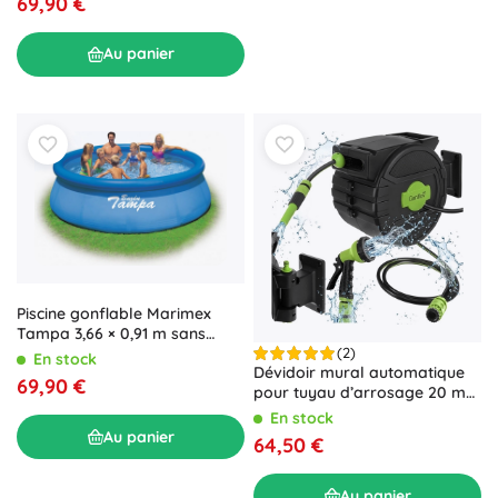
69,90 €
Au panier
Piscine gonflable Marimex
Tampa 3,66 × 0,91 m sans
accessoires
(2)
En stock
Dévidoir mural automatique
69,90 €
pour tuyau d’arrosage 20 m
GARDLOV
En stock
Au panier
64,50 €
Au panier