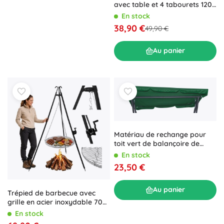
avec table et 4 tabourets 120
× 60 × 70 cm
En stock
38,90 €
49,90 €
Au panier
Matériau de rechange pour
toit vert de balançoire de
jardin
En stock
23,50 €
Au panier
Trépied de barbecue avec
grille en acier inoxydable 70
cm Kaminer
En stock