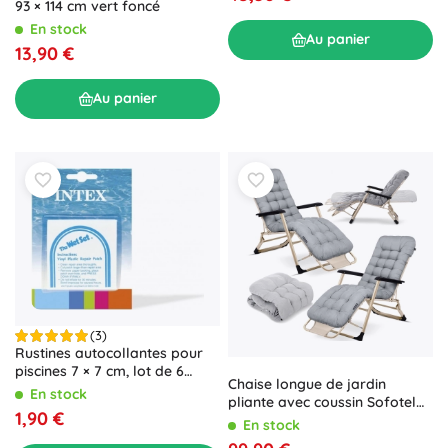
93 × 114 cm vert foncé
En stock
Au panier
13,90 €
Au panier
(3)
Rustines autocollantes pour
piscines 7 × 7 cm, lot de 6
Chaise longue de jardin
pièces
En stock
pliante avec coussin Sofotel
1,90 €
ChillWell, lot de 2 pièces, gris
En stock
clair