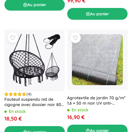
99,90 €
Au panier
Au panier
(4)
Agrotextile de jardin 70 g/m²
Fauteuil suspendu nid de
1,6 × 50 m noir UV anti-
cigogne avec dossier noir 80
mauvaises herbes
cm
En stock
En stock
16,90 €
18,50 €
Au panier
Au panier