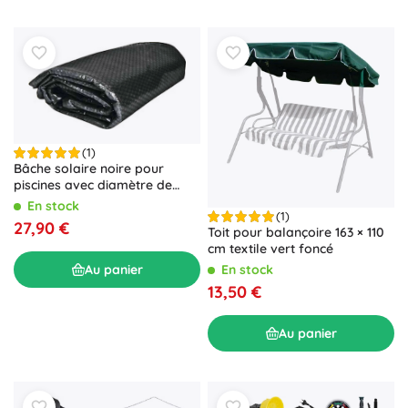
(1)
Bâche solaire noire pour
piscines avec diamètre de
surface 3,66 m
En stock
(1)
27,90 €
Toit pour balançoire 163 × 110
cm textile vert foncé
Au panier
En stock
13,50 €
Au panier