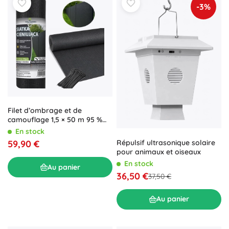
-3%
Filet d’ombrage et de
camouflage 1,5 × 50 m 95 %
180 g/m² + 100 colliers de
En stock
serrage
Répulsif ultrasonique solaire
59,90 €
pour animaux et oiseaux
En stock
Au panier
36,50 €
37,50 €
Au panier