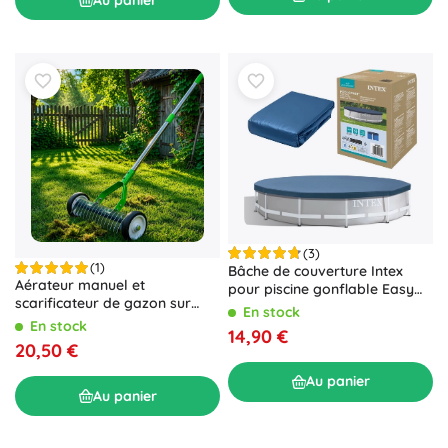
(3)
(1)
Bâche de couverture Intex
Aérateur manuel et
pour piscine gonflable Easy
scarificateur de gazon sur
Set 366 cm
En stock
roues avec gants
En stock
14,90 €
20,50 €
Au panier
Au panier