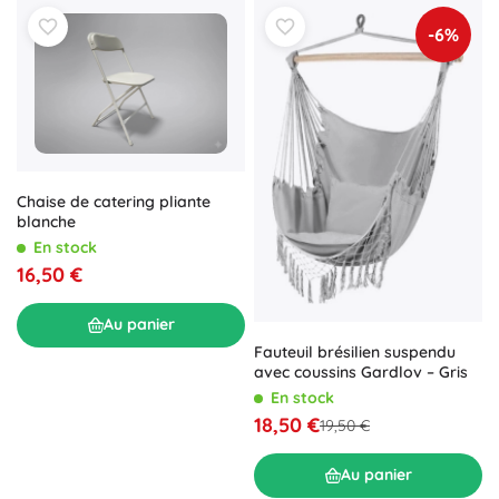
-6%
Chaise de catering pliante
blanche
En stock
16,50 €
Au panier
Fauteuil brésilien suspendu
avec coussins Gardlov – Gris
En stock
18,50 €
19,50 €
Au panier