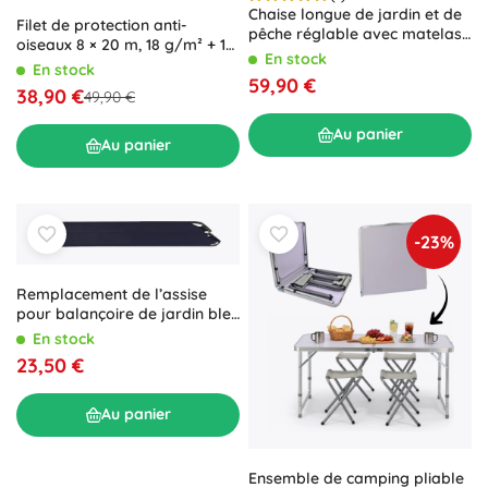
Chaise longue de jardin et de
Filet de protection anti-
pêche réglable avec matelas
oiseaux 8 × 20 m, 18 g/m² + 16
et petit coussin, gris
En stock
crochets en plastique
En stock
59,90 €
38,90 €
49,90 €
Au panier
Au panier
-23%
Remplacement de l’assise
pour balançoire de jardin bleu
foncé
En stock
23,50 €
Au panier
Ensemble de camping pliable