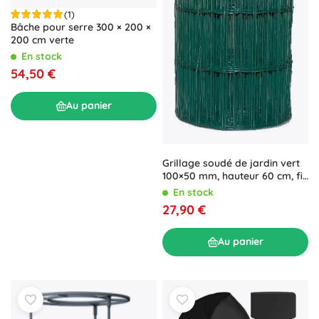
(1)
Bâche pour serre 300 × 200 ×
200 cm verte
En stock
54,50 €
Au panier
Grillage soudé de jardin vert
100×50 mm, hauteur 60 cm, fil
2,2 mm, 15 m
En stock
27,90 €
Au panier