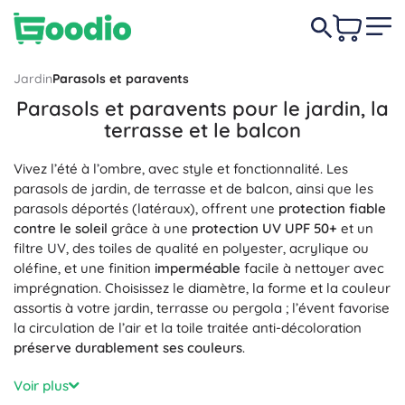
Jardin
Parasols et paravents
Parasols et paravents pour le jardin, la
terrasse et le balcon
Vivez l’été à l’ombre, avec style et fonctionnalité. Les
parasols de jardin, de terrasse et de balcon, ainsi que les
parasols déportés (latéraux), offrent une
protection fiable
contre le soleil
grâce à une
protection UV UPF 50+
et un
filtre UV, des toiles de qualité en polyester, acrylique ou
oléfine, et une finition
imperméable
facile à nettoyer avec
imprégnation. Choisissez le diamètre, la forme et la couleur
assortis à votre jardin, terrasse ou pergola ; l’évent favorise
la circulation de l’air et la toile traitée anti-décoloration
préserve durablement ses couleurs
.
Une structure robuste en aluminium, acier ou bois, des
Voir plus
socles
stables
et des mécanismes bien pensés assurent