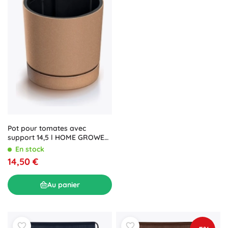
Pot pour tomates avec
support 14,5 l HOME GROWER
ECO WOOD
En stock
14,50 €
Au panier