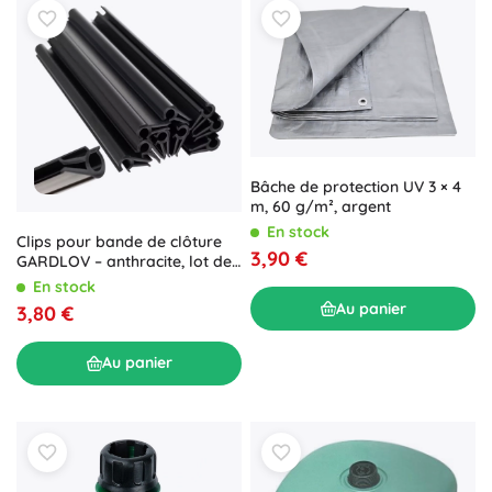
Bâche de protection UV 3 × 4
m, 60 g/m², argent
En stock
Clips pour bande de clôture
3,90 €
GARDLOV – anthracite, lot de
10 pièces
En stock
Au panier
3,80 €
Au panier