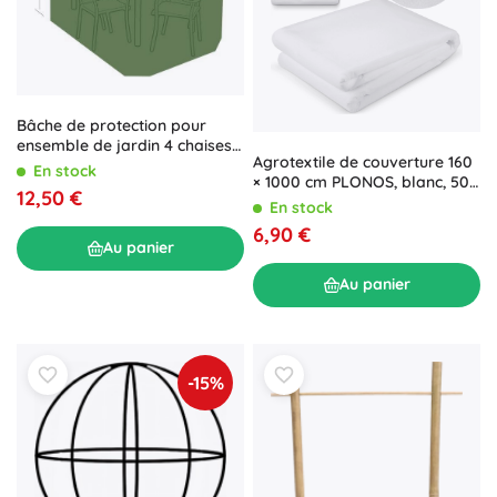
Bâche de protection pour
ensemble de jardin 4 chaises
Agrotextile de couverture 160
et table rectangulaire 215 ×
En stock
× 1000 cm PLONOS, blanc, 50
173 × 89 cm, PE 90 g/m², vert
12,50 €
g/m²
En stock
6,90 €
Au panier
Au panier
-15%