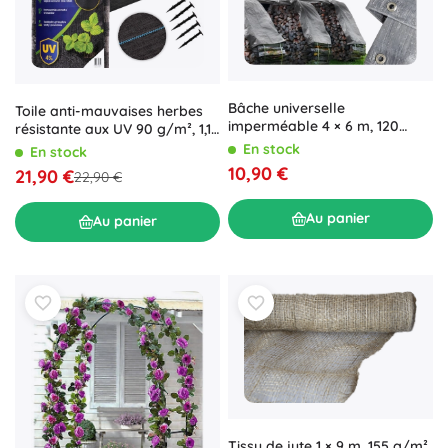
Bâche universelle
Toile anti-mauvaises herbes
imperméable 4 × 6 m, 120
résistante aux UV 90 g/m², 1,1
g/m², argentée
× 50 m avec piquets,
En stock
En stock
MultiGarden
10,90 €
21,90 €
22,90 €
Au panier
Au panier
Tissu de jute 1 × 9 m, 155 g/m²