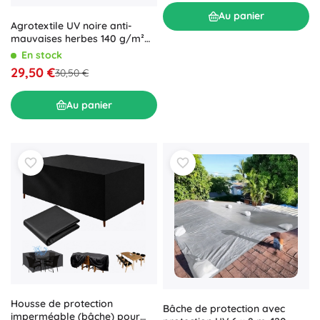
Au panier
Agrotextile UV noire anti-
mauvaises herbes 140 g/m²
1,6 × 50 m
En stock
29,50 €
30,50 €
Au panier
Housse de protection
Bâche de protection avec
imperméable (bâche) pour