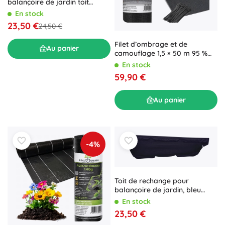
balançoire de jardin toit
marron
En stock
23,50 €
24,50 €
Filet d’ombrage et de
Au panier
camouflage 1,5 × 50 m 95 %
180 g/m² + 100 colliers de
En stock
serrage
59,90 €
Au panier
-4%
Toit de rechange pour
balançoire de jardin, bleu
foncé
En stock
23,50 €