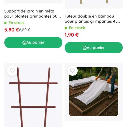
Support de jardin en métal
pour plantes grimpantes 50 ×
Tuteur double en bambou
10 cm – noir
pour plantes grimpantes 45
En stock
cm
En stock
5,80 €
6,80 €
1,90 €
Au panier
Au panier