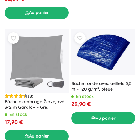
Au panier
Bâche ronde avec œillets 5,5
m – 120 g/m², bleue
(8)
En stock
Bâche d’ombrage Žerzejová
29,90 €
3×2 m Gardlov – Gris
En stock
Au panier
17,90 €
Au panier