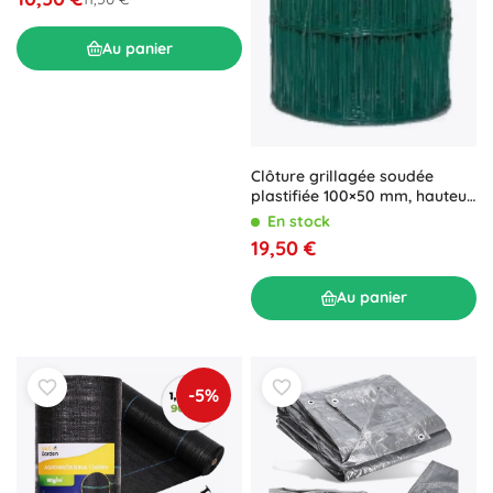
Au panier
Clôture grillagée soudée
plastifiée 100×50 mm, hauteur
400 mm, verte, 15 m
En stock
19,50 €
Au panier
-5%