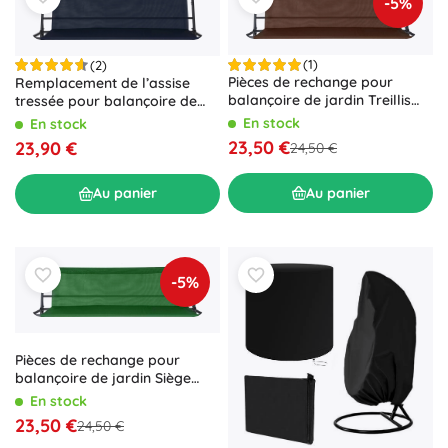
-5%
(1)
(2)
Pièces de rechange pour
Remplacement de l’assise
balançoire de jardin Treillis
tressée pour balançoire de
d’assise Marron
jardin 8011, bleu foncé
En stock
En stock
23,50 €
23,90 €
24,50 €
Au panier
Au panier
-5%
Pièces de rechange pour
balançoire de jardin Siège
tressé vert
En stock
23,50 €
24,50 €