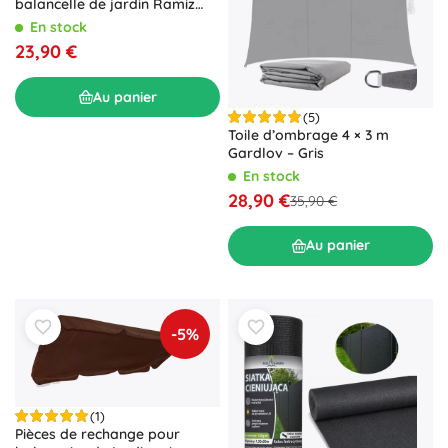
balancelle de jardin Ramiz
siège tressé marron
En stock
23,90 €
Au panier
(5)
Toile d’ombrage 4 × 3 m
Gardlov – Gris
En stock
28,90 €
35,90 €
Au panier
-5%
(1)
Pièces de rechange pour