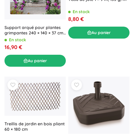
En stock
8,80 €
Support arqué pour plantes
Au panier
grimpantes 240 × 140 × 37 cm,
en métal, vert
En stock
16,90 €
Au panier
Treillis de jardin en bois pliant
60 × 180 cm