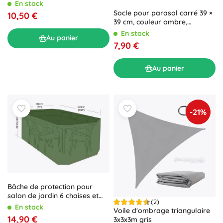
En stock
Socle pour parasol carré 39 ×
10,50 €
39 cm, couleur ombre,
imitation rotin, remplissable 12
En stock
Au panier
l
7,90 €
Au panier
-21%
Bâche de protection pour
salon de jardin 6 chaises et
(2)
table rectangulaire 270 × 180
En stock
Voile d'ombrage triangulaire
× 89 cm, PE 90 g/m²
14,90 €
3x3x3m gris