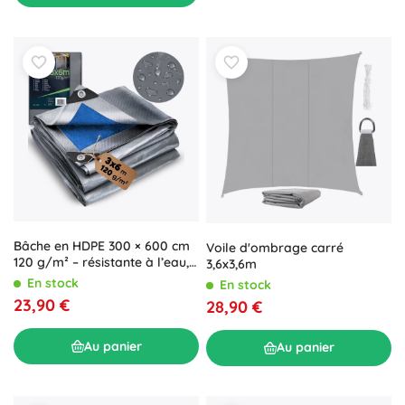
Bâche en HDPE 300 × 600 cm
Voile d'ombrage carré
120 g/m² – résistante à l’eau,
3,6x3,6m
au gel et aux UV
En stock
En stock
23,90 €
28,90 €
Au panier
Au panier