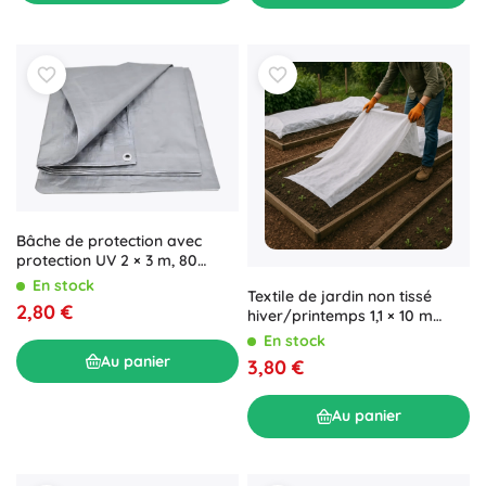
Bâche de protection avec
protection UV 2 × 3 m, 80
g/m², argent
En stock
Textile de jardin non tissé
2,80 €
hiver/printemps 1,1 × 10 m
blanc 30 g/m²
En stock
Au panier
3,80 €
Au panier