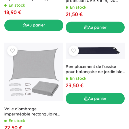
protection UV 6 × 8 m, 120
mobilier de jardin et table de
En stock
g/m² – universelle, robuste,
En stock
traiteur 250 × 210 × 90 cm
argentée
18,90 €
21,50 €
Au panier
Au panier
Remplacement de l’assise
pour balançoire de jardin bleu
foncé
En stock
23,50 €
Au panier
Voile d’ombrage
imperméable rectangulaire
grise 300 × 400 cm
En stock
22,50 €