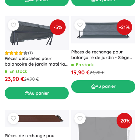
-5%
-21%
Pièces de rechange pour
(1)
balançoire de jardin - Siège
Pièces détachées pour
tressé gris
balançoire de jardin matériau
En stock
pour auvent gris
En stock
19,90 €
24,90 €
23,90 €
24,90 €
Au panier
Au panier
-20%
Pièces de rechange pour