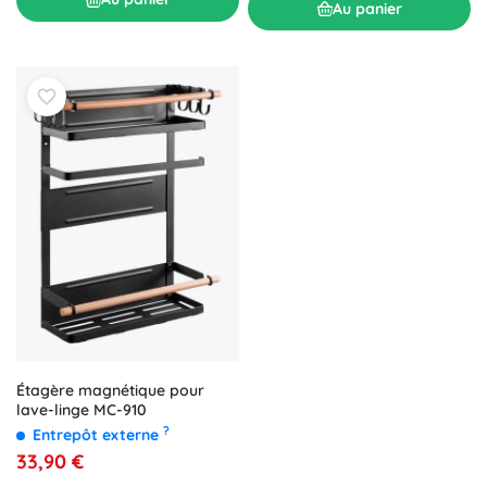
gagner du temps et de l’espace.
Au panier
Étagère magnétique pour
lave-linge MC-910
?
Entrepôt externe
33,90 €