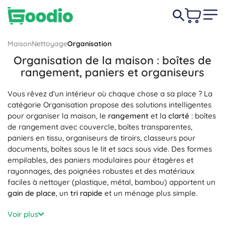
Maison
Nettoyage
Organisation
Organisation de la maison : boîtes de
rangement, paniers et organiseurs
Vous rêvez d’un intérieur où chaque chose a sa place ? La
catégorie Organisation propose des solutions intelligentes
pour organiser la maison, le
rangement
et la
clarté
: boîtes
de rangement avec couvercle, boîtes transparentes,
paniers en tissu, organiseurs de tiroirs, classeurs pour
documents, boîtes sous le lit et sacs sous vide. Des formes
empilables, des paniers modulaires pour étagères et
rayonnages, des poignées robustes et des matériaux
faciles à nettoyer (plastique, métal, bambou) apportent un
gain de place
, un
tri rapide
et un ménage plus simple.
Dans l’armoire et la chambre, vous apprécierez les
Voir plus
organiseurs de tiroirs, séparateurs, organiseurs suspendus,