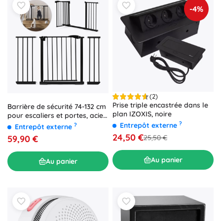
-4%
(2)
Prise triple encastrée dans le
Barrière de sécurité 74-132 cm
plan IZOXIS, noire
pour escaliers et portes, acier
avec panneaux
?
Entrepôt externe
?
Entrepôt externe
supplémentaires noir
24,50 €
59,90 €
25,50 €
ECOTOYS
Au panier
Au panier