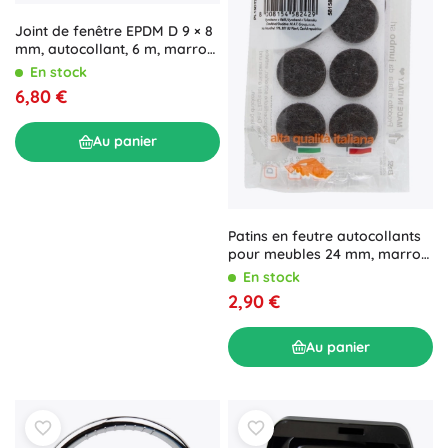
Joint de fenêtre EPDM D 9 × 8
mm, autocollant, 6 m, marron
– Trelleborg
En stock
6,80 €
Au panier
Patins en feutre autocollants
pour meubles 24 mm, marron
(16 pcs)
En stock
2,90 €
Au panier