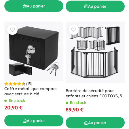
Au panier
Au panier
(13)
Coffre métallique compact
Barrière de sécurité pour
avec serrure à clé
enfants et chiens ECOTOYS, 5
En stock
panneaux, en métal, noir
En stock
20,90 €
89,90 €
Au panier
Au panier