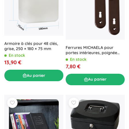
Armoire à clés pour 48 clés,
Ferrures MICHAELA pour
grise, 250 × 180 × 75 mm
portes intérieures, poignée
En stock
avec clé, marron
En stock
13,90 €
7,80 €
Au panier
Au panier