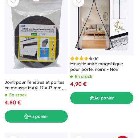
(6)
Moustiquaire magnétique
pour porte, noire – Noir
En stock
Joint pour fenêtres et portes
4,90 €
en mousse MAXI 17 × 17 mm,
anthracite, 6,5 m – MAKO
En stock
Au panier
4,80 €
Au panier