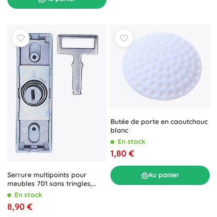
Butée de porte en caoutchouc
blanc
En stock
1,80 €
Serrure multipoints pour
Au panier
meubles 701 sans tringles,
droite/gauche
En stock
8,90 €