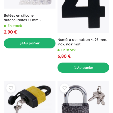
Butées en silicone
autocollantes 13 mm –
transparentes, 50 pcs
En stock
2,90 €
Numéro de maison 4, 95 mm,
Au panier
inox, noir mat
En stock
6,80 €
Au panier