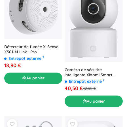
Détecteur de fumée X-Sense
XS01-M Link+ Pro
?
Entrepôt externe
18,90 €
Caméra de sécurité
intelligente Xiaomi Smart
Au panier
Camera C302 3MP
?
Entrepôt externe
40,50 €
42,50 €
Au panier