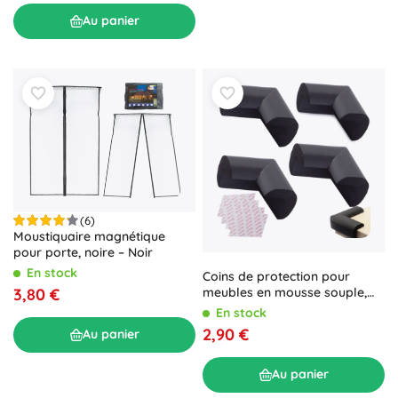
Au panier
(6)
Moustiquaire magnétique
pour porte, noire – Noir
En stock
Coins de protection pour
meubles en mousse souple,
3,80 €
noirs, lot de 4 pièces
En stock
2,90 €
Au panier
Au panier