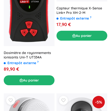
Capteur thermique X-Sense
Link+ Pro XH-2-M
?
Entrepôt externe
17,90 €
Au panier
Dosimètre de rayonnements
ionisants Uni-T UT334A
?
Entrepôt externe
89,90 €
Au panier
-5%