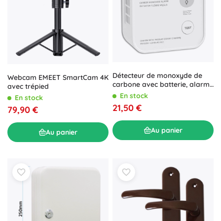
Détecteur de monoxyde de
Webcam EMEET SmartCam 4K
carbone avec batterie, alarme
avec trépied
85 dB et LED
En stock
En stock
21,50 €
79,90 €
Au panier
Au panier