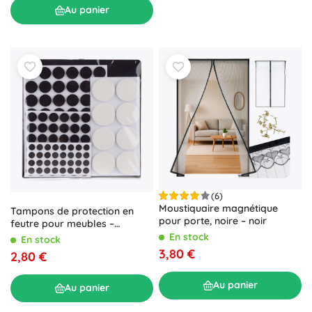
Au panier
(6)
Moustiquaire magnétique
Tampons de protection en
pour porte, noire – noir
feutre pour meubles –
assortiment de tailles et de
En stock
En stock
couleurs, 125 pcs
3,80 €
2,80 €
Au panier
Au panier