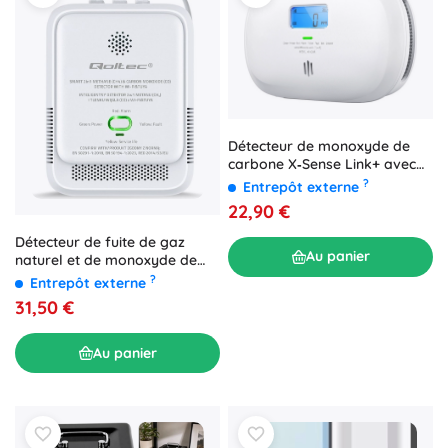
Détecteur de monoxyde de
carbone X‑Sense Link+ avec
écran LCD
?
Entrepôt externe
22,90 €
Détecteur de fuite de gaz
Au panier
naturel et de monoxyde de
carbone Tuya Wi‑Fi avec
?
Entrepôt externe
alarme 85 dB
31,50 €
Au panier