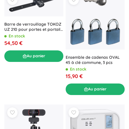
Barre de verrouillage TOKOZ
UZ 210 pour portes et portails
à deux battants
En stock
54,50 €
Au panier
Ensemble de cadenas OVAL
45 à clé commune, 3 pcs
En stock
15,90 €
Au panier