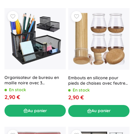
Organisateur de bureau en
Embouts en silicone pour
maille noire avec 3
pieds de chaises avec feutre
compartiments
13–23 mm, lot de 4 RUHHY
En stock
En stock
2,90 €
2,90 €
Au panier
Au panier