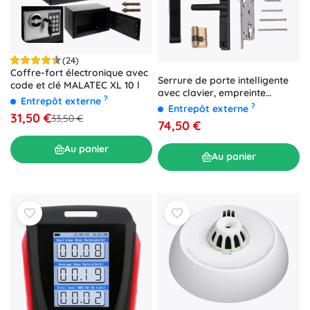
(24)
Coffre-fort électronique avec
Serrure de porte intelligente
code et clé MALATEC XL 10 l
avec clavier, empreinte
?
Entrepôt externe
digitale et carte
?
Entrepôt externe
31,50 €
33,50 €
74,50 €
Au panier
Au panier