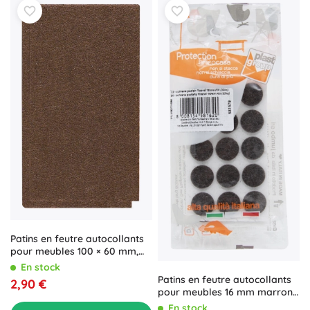
Patins en feutre autocollants
pour meubles 100 × 60 mm,
marron (2 pcs)
En stock
Patins en feutre autocollants
2,90 €
pour meubles 16 mm marron,
30 pcs
En stock