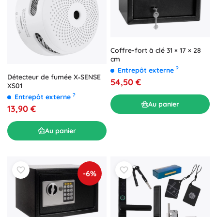
Coffre-fort à clé 31 × 17 × 28
cm
?
Entrepôt externe
Détecteur de fumée X‑SENSE
54,50 €
XS01
?
Entrepôt externe
Au panier
13,90 €
Au panier
-6%