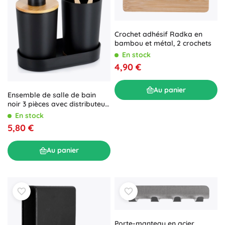
Crochet adhésif Radka en
bambou et métal, 2 crochets
En stock
4,90 €
Au panier
Ensemble de salle de bain
noir 3 pièces avec distributeur
et éléments en bambou
En stock
5,80 €
Au panier
Porte-manteau en acier