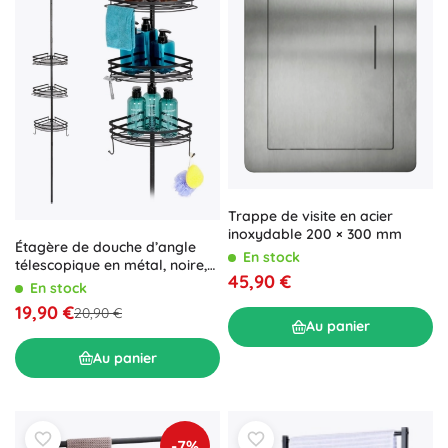
Trappe de visite en acier
inoxydable 200 × 300 mm
Étagère de douche d’angle
En stock
télescopique en métal, noire,
45,90 €
réglable
En stock
19,90 €
20,90 €
Au panier
Au panier
-7%