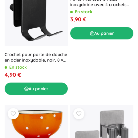
inoxydable avec 4 crochets
(barre autocollante)
En stock
3,90 €
Au panier
Crochet pour porte de douche
en acier inoxydable, noir, 8 ×
4,5 × 1,5 cm
En stock
4,90 €
Au panier