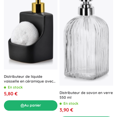
Distributeur de liquide
vaisselle en céramique avec
compartiment pour éponge,
En stock
noir 400 ml
Distributeur de savon en verre
5,80 €
550 ml
En stock
Au panier
3,90 €