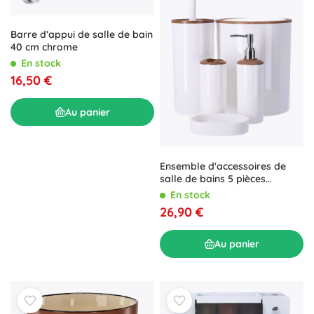
Barre d’appui de salle de bain
40 cm chrome
En stock
16,50 €
Au panier
Ensemble d'accessoires de
salle de bains 5 pièces
BERRETTI, blanc avec
En stock
éléments en bois
26,90 €
Au panier