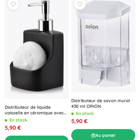
Distributeur de savon mural
430 ml ORION
Distributeur de liquide
vaisselle en céramique avec
En stock
porte-éponge, noir, 400 ml
En stock
5,90 €
5,90 €
Au panier