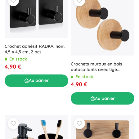
Crochet adhésif RADKA, noir,
4,5 × 4,5 cm, 2 pcs
En stock
Crochets muraux en bois
4,90 €
autocollants avec tige
métallique noire 5 cm, lot de 2
En stock
Au panier
4,90 €
Au panier