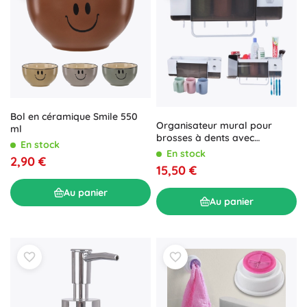
Bol en céramique Smile 550
Organisateur mural pour
ml
brosses à dents avec
En stock
distributeur de dentifrice et 3
En stock
2,90 €
gobelets, blanc
15,50 €
Au panier
Au panier