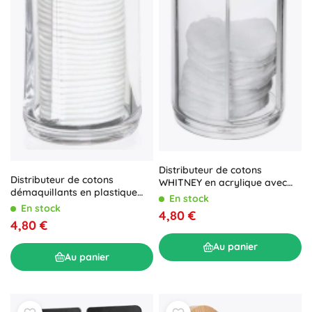
Distributeur de cotons
Distributeur de cotons
WHITNEY en acrylique avec
démaquillants en plastique
couvercle en bambou
En stock
transparent 7,5 × 20 cm
En stock
4,80 €
4,80 €
Au panier
Au panier