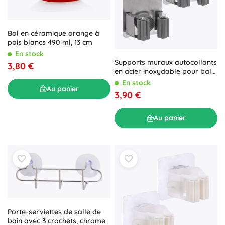
Bol en céramique orange à
pois blancs 490 ml, 13 cm
En stock
Supports muraux autocollants
3,80 €
en acier inoxydable pour balai
et serpillière, lot de 2
En stock
Au panier
3,90 €
Au panier
Porte-serviettes de salle de
bain avec 3 crochets, chrome