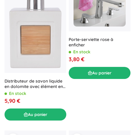
Porte-serviette rose à
enficher
En stock
3,80 €
Au panier
Distributeur de savon liquide
en dolomite avec élément en
bambou 350 ml
En stock
5,90 €
Au panier