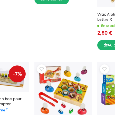
Vilac Alp
Lettre X
En stoc
2,80 €
Au 
-7%
en bois pour
ompter
?
erne