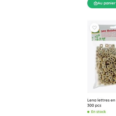
Au panier
Lena lettres en
300 pcs
En stock