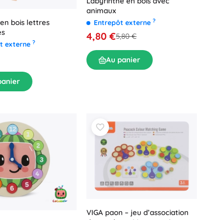
Labyrinthe en bois avec
animaux
?
en bois lettres
Entrepôt externe
es
4,80 €
5,80 €
?
t externe
Au panier
panier
VIGA paon – jeu d’association