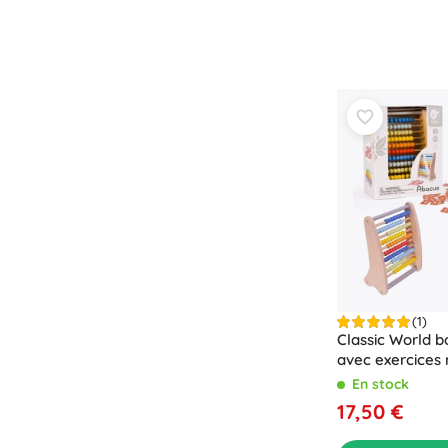
Puzzles
(1)
Classic World bo
avec exercices
En stock
17,50 €