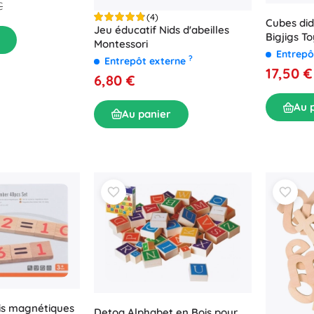
€
(4)
Cubes did
Jeu éducatif Nids d'abeilles
Bigjigs T
Montessori
Entrepô
?
Entrepôt externe
17,50 €
6,80 €
Au 
Au panier
is magnétiques
Detoa Alphabet en Bois pour