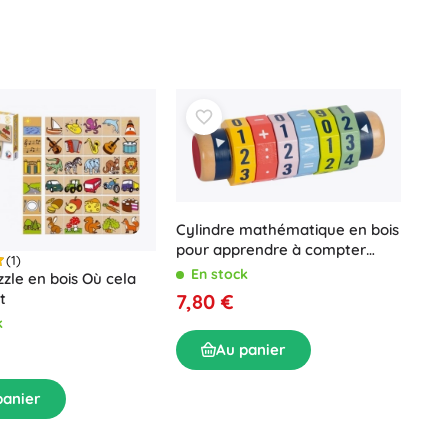
Cylindre mathématique en bois
pour apprendre à compter
(1)
SMALL FOOT
En stock
zle en bois Où cela
7,80 €
t
k
Au panier
panier