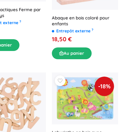
actiques Ferme par
oys
Abaque en bois coloré pour
?
t externe
enfants
?
Entrepôt externe
18,50 €
panier
Au panier
-18%