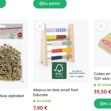
Au panier
Cubes en 
TOY VAN 
En stoc
Abacus en bois small foot
39,50 
Educate
 bois alphabet
En stock
Au 
7,80 €