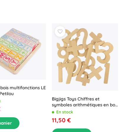
bois multifonctions LE
Petilou
Bigjigs Toys Chiffres et
k
symboles arithmétiques en bois
€
pour enfants
En stock
11,50 €
panier