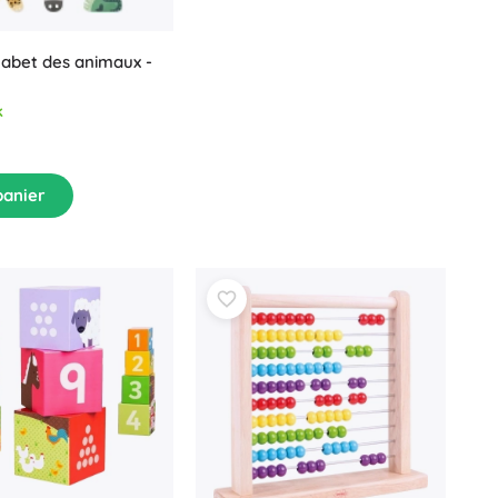
habet des animaux -
k
panier