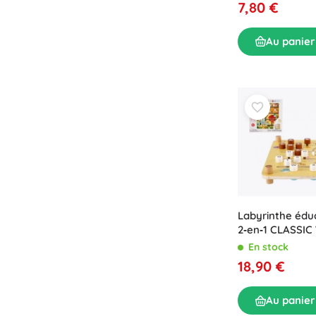
7,80 €
Au panier
Labyrinthe éduc
2‑en‑1 CLASSI
et alphabet, 30
En stock
18,90 €
Au panier