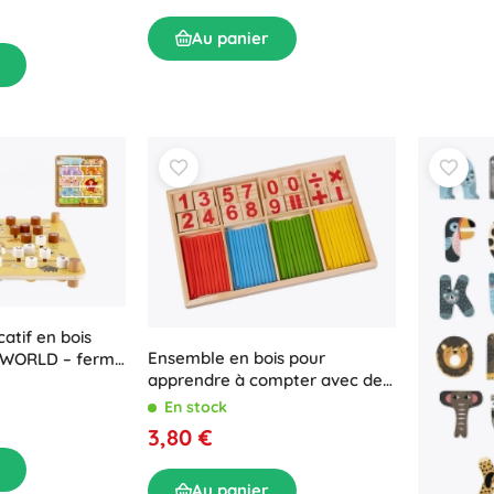
Au panier
atif en bois
Ensemble en bois pour
C WORLD – ferme
apprendre à compter avec des
 × 30 cm
bâtonnets
En stock
3,80 €
Au panier