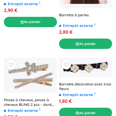
?
Entrepôt externe
2,90 €
Barrette à perles
Au panier
?
Entrepôt externe
2,80 €
Au panier
Barrette décorative avec trois
fleurs
?
Entrepôt externe
Pinces à cheveux, pinces à
1,80 €
cheveux BLING 2 pcs - doré,
motifs assortis
?
Entrepôt externe
Au panier