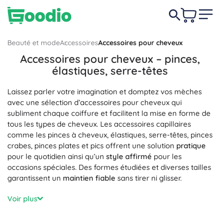
Beauté et mode
Accessoires
Accessoires pour cheveux
Accessoires pour cheveux – pinces,
élastiques, serre-têtes
Laissez parler votre imagination et domptez vos mèches
avec une sélection d’accessoires pour cheveux qui
subliment chaque coiffure et facilitent la mise en forme de
tous les types de cheveux. Les accessoires capillaires
comme les pinces à cheveux, élastiques, serre-têtes, pinces
crabes, pinces plates et pics offrent une solution
pratique
pour le quotidien ainsi qu’un
style affirmé
pour les
occasions spéciales. Des formes étudiées et diverses tailles
garantissent un
maintien fiable
sans tirer ni glisser.
Les matériaux et la finition sont essentiels : les chouchous
Voir plus
en satin et en soie sont
douceurs pour les cheveux
et
limitent les frisottis, les élastiques en spirale ne laissent pas