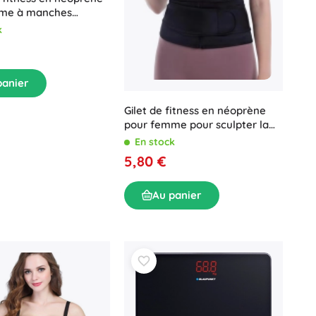
me à manches
 XL
k
panier
Gilet de fitness en néoprène
pour femme pour sculpter la
silhouette, taille M, noir
En stock
5,80 €
Au panier