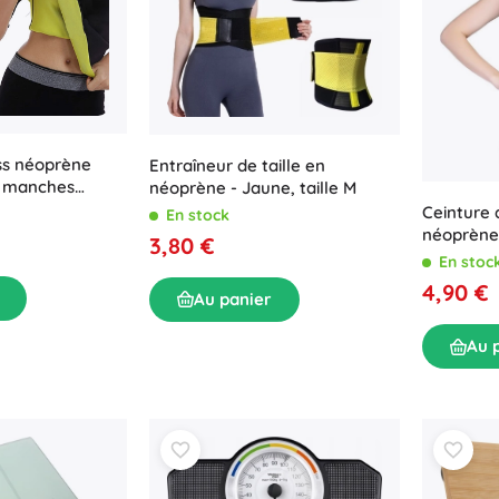
ess néoprène
Entraîneur de taille en
 manches
néoprène - Jaune, taille M
Ceinture 
En stock
néoprène
3,80 €
– noir
En stoc
4,90 €
Au panier
Au 