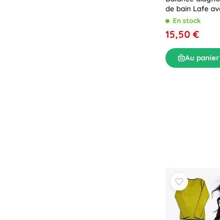
de bain Lafe a
corporelle
En stock
15,50 €
Au panier