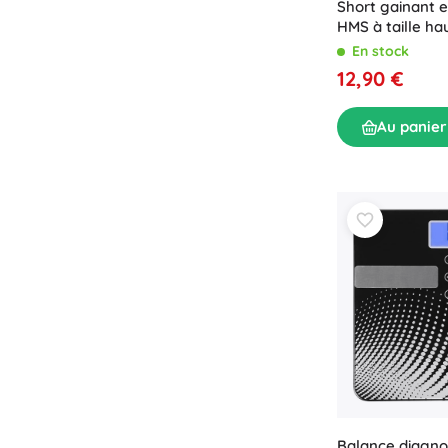
Short gainant 
HMS à taille ha
En stock
12,90 €
Au panier
Balance diagnos