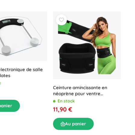
lectronique de salle
lates
k
Ceinture amincissante en
néoprène pour ventre
TRIZAND 120 cm
En stock
panier
11,90 €
Au panier