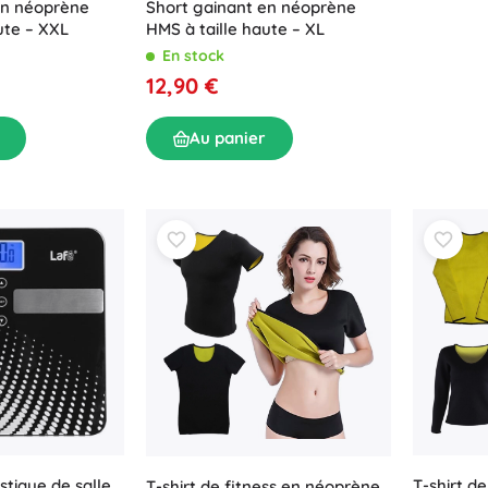
en néoprène
Short gainant en néoprène
ute – XXL
HMS à taille haute – XL
En stock
12,90 €
Au panier
tique de salle
T-shirt d
T-shirt de fitness en néoprène