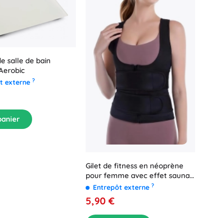
e salle de bain
 Aerobic
?
t externe
panier
Gilet de fitness en néoprène
pour femme avec effet sauna
– taille L, noir
?
Entrepôt externe
5,90 €