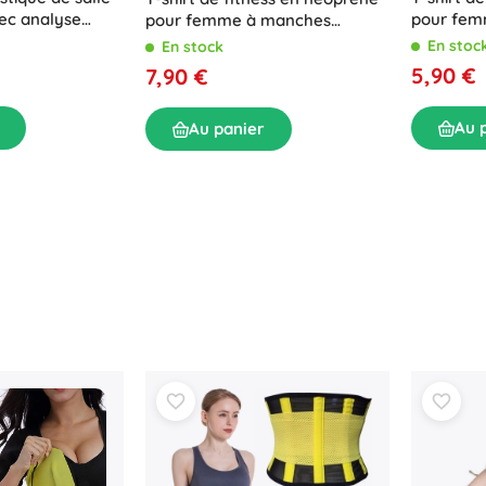
vec analyse
pour fem
pour femme à manches
longues –
courtes – XL
En stoc
En stock
5,90 €
7,90 €
Au 
Au panier