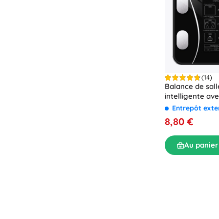
(14)
Balance de sall
intelligente av
RUHHY, 8-en-1, 
Entrepôt ext
8,80 €
Au panier