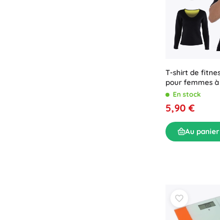
T-shirt de fitn
pour femmes à
longues
En stock
5,90 €
Au panier