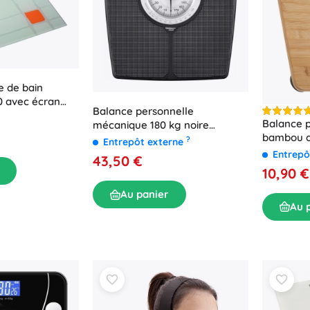
e de bain
 avec écran
Balance personnelle
Balance p
mécanique 180 kg noire
bambou a
WEBBER avec IMC
?
Entrepôt externe
Entrepô
43,50 €
10,90 €
Au panier
Au 