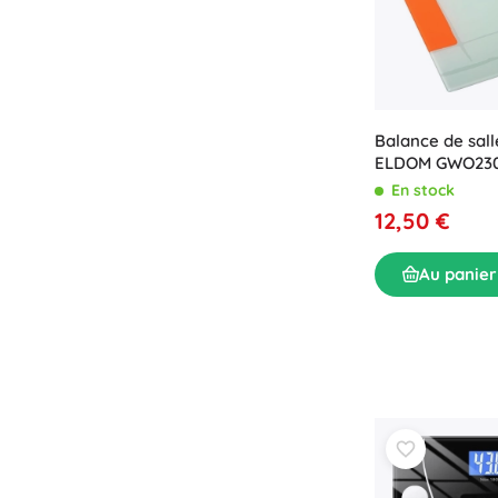
Balance de sall
ELDOM GWO230
LCD
En stock
12,50 €
Au panier