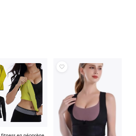
e fitness en néoprène