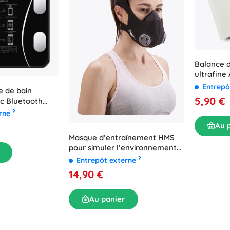
Balance d
ultrafine
Entrepô
e de bain
5,90 €
ec Bluetooth
jusqu’à 180 kg
?
erne
Au 
Masque d’entraînement HMS
pour simuler l’environnement
d’altitude
?
Entrepôt externe
14,90 €
Au panier