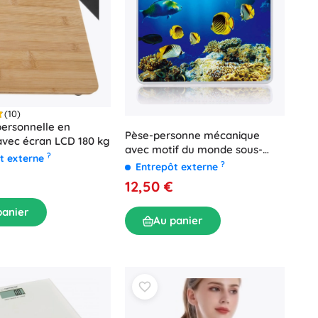
(10)
ersonnelle en
Pèse-personne mécanique
vec écran LCD 180 kg
avec motif du monde sous-
?
t externe
marin 130 kg
?
Entrepôt externe
12,50 €
panier
Au panier