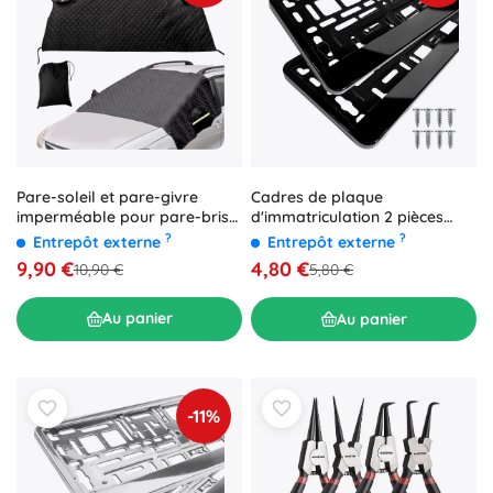
Pare-soleil et pare-givre
Cadres de plaque
imperméable pour pare-brise
d'immatriculation 2 pièces
de voiture
XtrobB
?
?
Entrepôt externe
Entrepôt externe
9,90 €
4,80 €
10,90 €
5,80 €
Au panier
Au panier
-11%