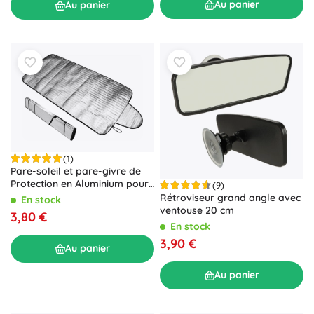
Au panier
Au panier
(1)
Pare-soleil et pare-givre de
Protection en Aluminium pour
(9)
Voiture XL
Rétroviseur grand angle avec
En stock
ventouse 20 cm
3,80 €
En stock
3,90 €
Au panier
Au panier