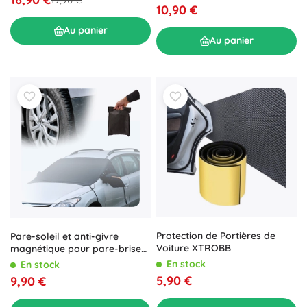
10,90 €
Au panier
Au panier
Protection de Portières de
Pare-soleil et anti-givre
Voiture XTROBB
magnétique pour pare-brise
de voiture
En stock
En stock
5,90 €
9,90 €