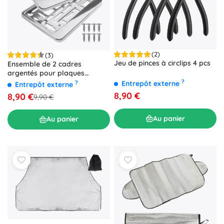
(2)
(3)
Jeu de pinces à circlips 4 pcs
Ensemble de 2 cadres
argentés pour plaques
d'immatriculation XTROBB
?
?
Entrepôt externe
Entrepôt externe
8,90 €
8,90 €
9,90 €
Au panier
Au panier