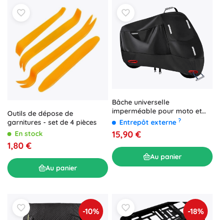
Bâche universelle
imperméable pour moto et
Outils de dépose de
scooter XXXL 265 × 105 × 125
?
Entrepôt externe
garnitures - set de 4 pièces
cm
15,90 €
En stock
1,80 €
Au panier
Au panier
-10%
-18%