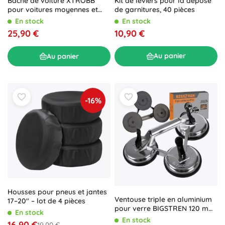
Kit de leviers pour la dépose
Bâche de voiture XTROBB
aérodynamique
et une carrosserie plus
propre
.
de garnitures, 40 pièces
pour voitures moyennes et
grandes 572 × 180 × 120 cm
En stock
En stock
10,90 €
25,90 €
Au panier
Au panier
-16%
Housses pour pneus et jantes
Ventouse triple en aluminium
17–20" – lot de 4 pièces
pour verre BIGSTREN 120 mm,
En stock
150 kg
En stock
16,90 €
19,90 €