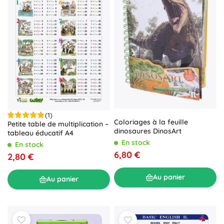
(1)
Coloriages à la feuille
Petite table de multiplication –
dinosaures DinosArt
tableau éducatif A4
En stock
En stock
6,80 €
2,80 €
Au panier
Au panier