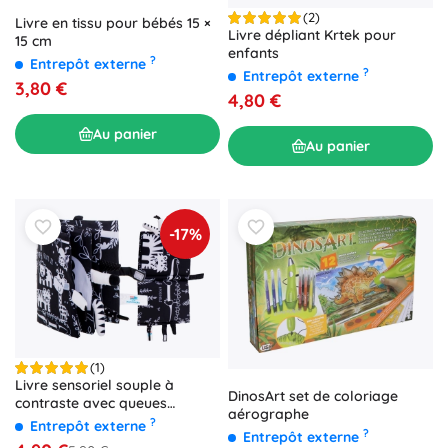
(2)
Livre en tissu pour bébés 15 ×
Livre dépliant Krtek pour
15 cm
enfants
?
Entrepôt externe
?
Entrepôt externe
3,80 €
4,80 €
Au panier
Au panier
-17%
(1)
Livre sensoriel souple à
DinosArt set de coloriage
contraste avec queues
aérographe
d’animaux safari
?
Entrepôt externe
?
Entrepôt externe