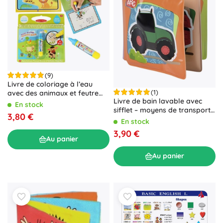
(9)
Livre de coloriage à l’eau
(1)
avec des animaux et feutre
Livre de bain lavable avec
magique à eau
En stock
sifflet – moyens de transport,
3,80 €
10 × 10 cm
En stock
3,90 €
Au panier
Au panier