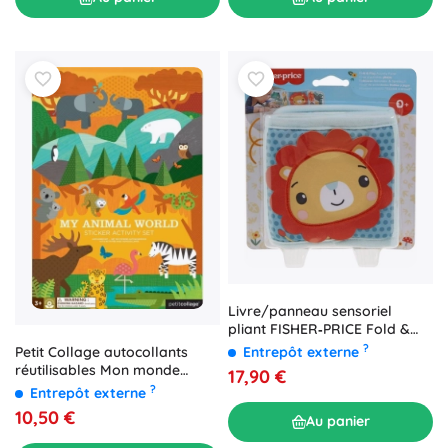
Livre/panneau sensoriel
pliant FISHER‑PRICE Fold &
Play pour bébés
?
Entrepôt externe
Petit Collage autocollants
réutilisables Mon monde
17,90 €
animal
?
Entrepôt externe
10,50 €
Au panier