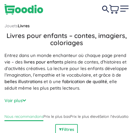
Jouets
Livres
Livres pour enfants – contes, imagiers,
coloriages
Entrez dans un monde enchanteur où chaque page prend
vie – des
livres pour enfants
pleins de contes, d’histoires et
d’activités créatives. La lecture pour les enfants développe
l’imagination, l’empathie et le vocabulaire, et grâce à de
belles illustrations
et à une
fabrication de qualité
, elle
séduit même les plus petits lecteurs.
Vous trouverez au choix des histoires du soir, des
imagiers
Voir plus
pour tout-petits
aux coins arrondis, des
premières lectures
avec une typographie plus grande, des
livres
Nous recommandons
Prix le plus bas
Prix le plus élevé
Selon l'évaluation
documentaires pour enfants
, des encyclopédies jeunesse,
des livres interactifs avec autocollants et rabats, ainsi que
Filtres
les incontournables
coloriages
et cahiers d’activités. Des