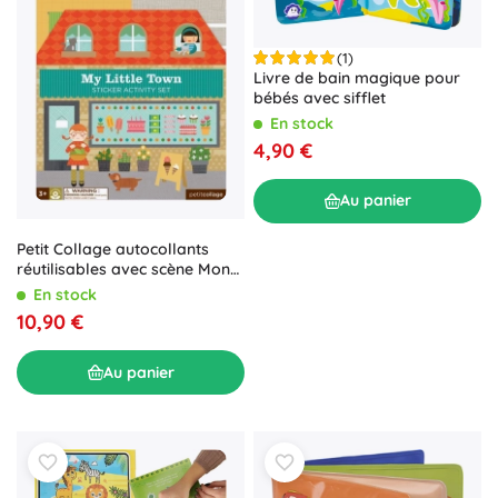
(1)
Livre de bain magique pour
bébés avec sifflet
En stock
4,90 €
Au panier
Petit Collage autocollants
réutilisables avec scène Mon
petit ville
En stock
10,90 €
Au panier