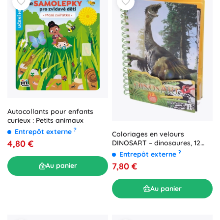
Autocollants pour enfants
curieux : Petits animaux
?
Entrepôt externe
Coloriages en velours
4,80 €
DINOSART – dinosaures, 12
planches et mini feutres
?
Entrepôt externe
7,80 €
Au panier
Au panier