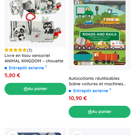
(3)
Livre en tissu sensoriel
ANIMAL KINGDOM – chouette
?
Entrepôt externe
5,80 €
Autocollants réutilisables
Scène voitures et machines
Au panier
PETIT COLLAGE
?
Entrepôt externe
10,90 €
Au panier