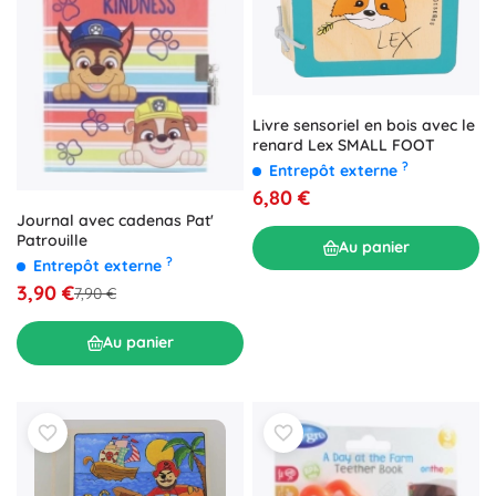
Livre sensoriel en bois avec le
renard Lex SMALL FOOT
?
Entrepôt externe
6,80 €
Journal avec cadenas Pat'
Patrouille
Au panier
?
Entrepôt externe
3,90 €
7,90 €
Au panier