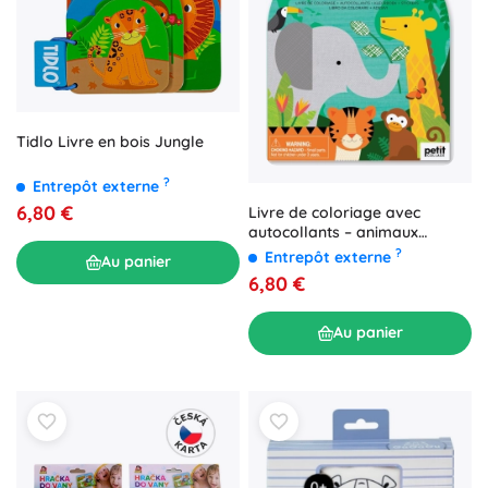
Tidlo Livre en bois Jungle
?
Entrepôt externe
6,80 €
Livre de coloriage avec
autocollants – animaux
sauvages Petit Collage
?
Entrepôt externe
Au panier
6,80 €
Au panier