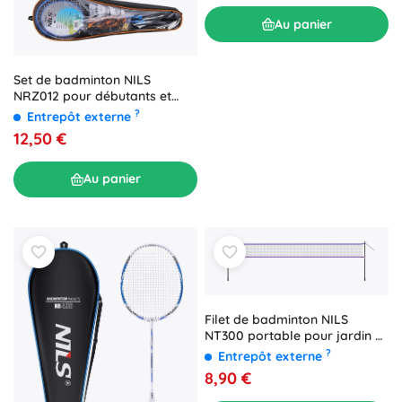
Au panier
Set de badminton NILS
NRZ012 pour débutants et
joueurs récréatifs
?
Entrepôt externe
12,50 €
Au panier
Filet de badminton NILS
NT300 portable pour jardin et
jeux en plein air
?
Entrepôt externe
8,90 €