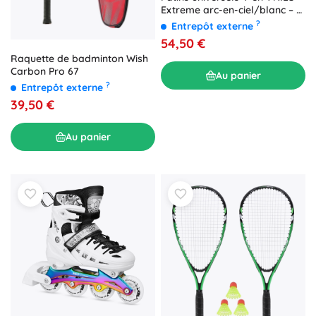
Extreme arc-en-ciel/blanc – M
(35-38)
?
Entrepôt externe
54,50 €
Raquette de badminton Wish
Carbon Pro 67
Au panier
?
Entrepôt externe
39,50 €
Au panier