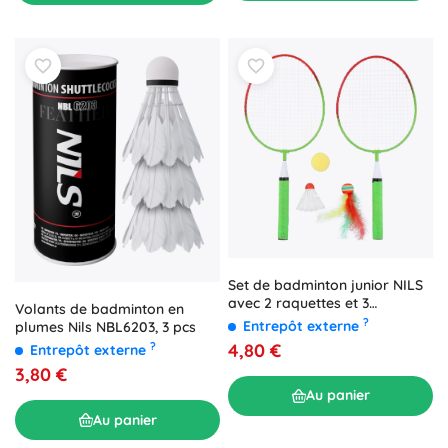
Set de badminton junior NILS
avec 2 raquettes et 3
Volants de badminton en
volants/balles
?
Entrepôt externe
plumes Nils NBL6203, 3 pcs
4,80 €
?
Entrepôt externe
3,80 €
Au panier
Au panier