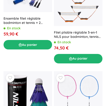
Ensemble filet réglable
badminton et tennis + 2
raquettes de badminton NILS
En stock
2-en-1
Filet pliable réglable 3-en-1
59,90 €
NILS pour badminton, tennis
et volley-ball
En stock
Au panier
74,50 €
Au panier