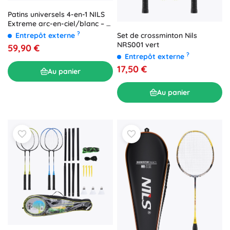
Patins universels 4-en-1 NILS
Extreme arc-en-ciel/blanc – L
(39-42)
?
Entrepôt externe
Set de crossminton Nils
NRS001 vert
59,90 €
?
Entrepôt externe
17,50 €
Au panier
Au panier