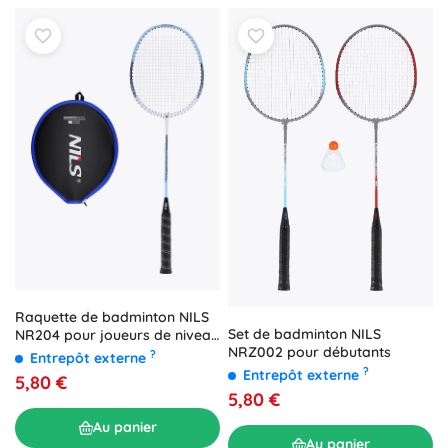
Raquette de badminton NILS
Set de badminton NILS
NR204 pour joueurs de niveau
NRZ002 pour débutants
intermédiaire
?
Entrepôt externe
?
Entrepôt externe
5,80 €
5,80 €
Au panier
Au panier