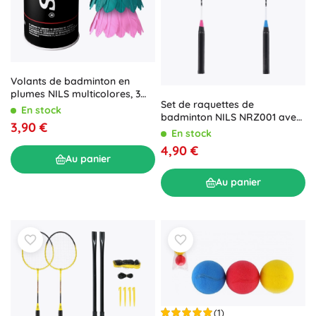
Volants de badminton en
plumes NILS multicolores, 3
Set de raquettes de
pcs
En stock
badminton NILS NRZ001 avec
3,90 €
volant en nylon, rose‑bleu
En stock
4,90 €
Au panier
Au panier
(1)