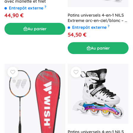
avec mallette et filet
?
Entrepôt externe
44,90 €
Patins universels 4-en-1 NILS
Extreme arc-en-ciel/blanc – S
(31-34)
?
Entrepôt externe
Au panier
54,50 €
Au panier
Patins universels 4-en-1 NILS