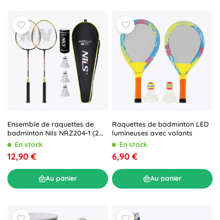
Raquettes de badminton LED
Ensemble de raquettes de
lumineuses avec volants
badminton Nils NRZ204-1 (2
pcs) avec housse et volants
En stock
En stock
en plumes
6,90 €
12,90 €
Au panier
Au panier