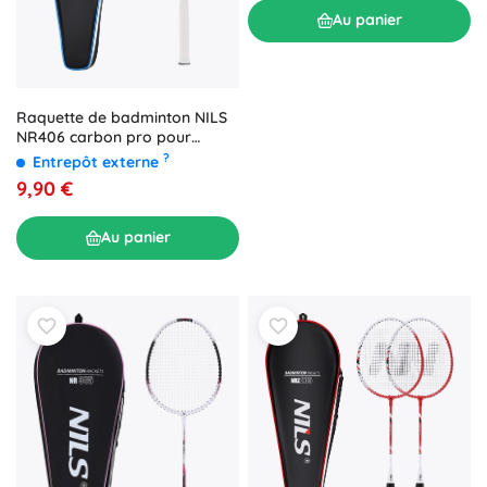
Au panier
Raquette de badminton NILS
NR406 carbon pro pour
joueurs intermédiaires
?
Entrepôt externe
9,90 €
Au panier