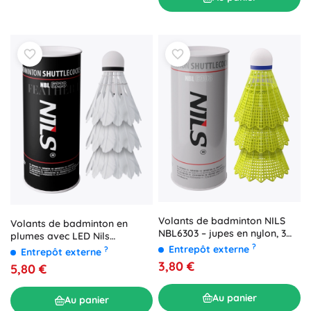
Volants de badminton NILS
Volants de badminton en
NBL6303 – jupes en nylon, 3
plumes avec LED Nils
pcs
?
NBL6223, 3 pcs
Entrepôt externe
?
Entrepôt externe
3,80 €
5,80 €
Au panier
Au panier