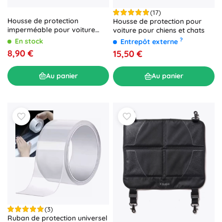
(17)
Housse de protection
Housse de protection pour
imperméable pour voiture
voiture pour chiens et chats
pour chiens 144 × 144 cm
?
En stock
Entrepôt externe
8,90 €
15,50 €
Au panier
Au panier
(3)
Ruban de protection universel