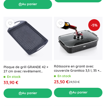
Au panier
-5%
Rôtissoire en granit avec
Plaque de grill GRANDE 42 ×
couvercle Granitica 3,5 l, 35 ×
27 cm avec revêtement
23 × 12 cm
antiadhésif en granit
En stock
En stock
23,50 €
33,90 €
24,50 €
Au panier
Au panier