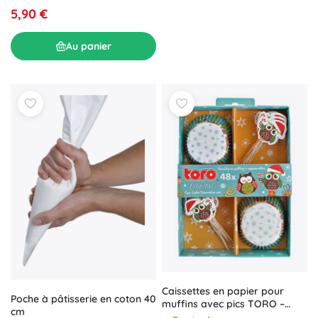
5,90 €
Au panier
Caissettes en papier pour
Poche à pâtisserie en coton 40
muffins avec pics TORO –
cm
chouettes de Noël, 24 pcs