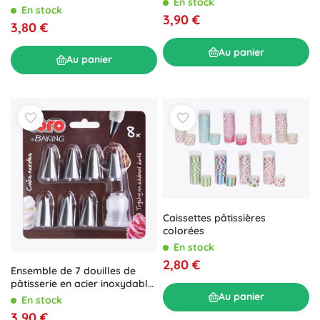
En stock
En stock
3,90 €
3,80 €
Au panier
Au panier
Caissettes pâtissières
colorées
En stock
2,80 €
Ensemble de 7 douilles de
pâtisserie en acier inoxydable
pour gâteaux
Au panier
En stock
3,90 €