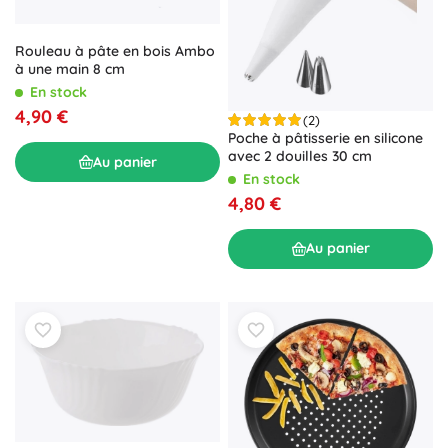
Rouleau à pâte en bois Ambo
à une main 8 cm
En stock
4,90 €
(2)
Poche à pâtisserie en silicone
avec 2 douilles 30 cm
Au panier
En stock
4,80 €
Au panier