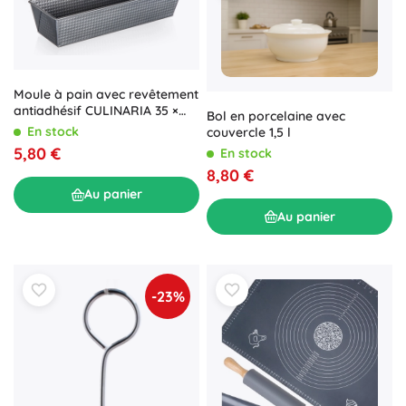
Moule à pain avec revêtement
antiadhésif CULINARIA 35 ×
Bol en porcelaine avec
11,5 × 7,5 cm
En stock
couvercle 1,5 l
5,80 €
En stock
8,80 €
Au panier
Au panier
-23%