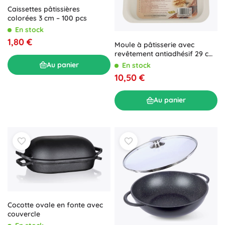
Caissettes pâtissières
colorées 3 cm – 100 pcs
En stock
1,80 €
Moule à pâtisserie avec
revêtement antiadhésif 29 cm
x 22 cm x 6 cm marron
Au panier
En stock
10,50 €
Au panier
Cocotte ovale en fonte avec
couvercle