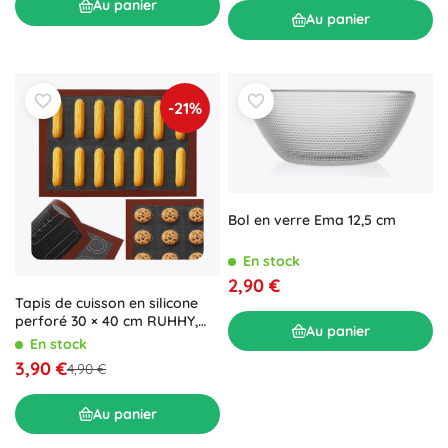
Au panier
Au panier
-21%
Bol en verre Ema 12,5 cm
En stock
2,90 €
Tapis de cuisson en silicone
perforé 30 × 40 cm RUHHY,
Au panier
recto-verso, réutilisable
En stock
3,90 €
4,90 €
Au panier