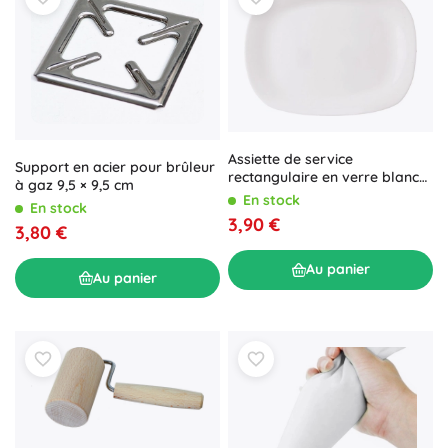
Assiette de service
Support en acier pour brûleur
rectangulaire en verre blanc
à gaz 9,5 × 9,5 cm
28 × 21 cm
En stock
En stock
3,90 €
3,80 €
Au panier
Au panier