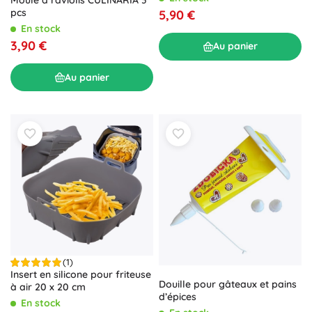
Moule à raviolis CULINARIA 3
pcs
5,90 €
En stock
3,90 €
Au panier
Au panier
(1)
Insert en silicone pour friteuse
Douille pour gâteaux et pains
à air 20 x 20 cm
d’épices
En stock