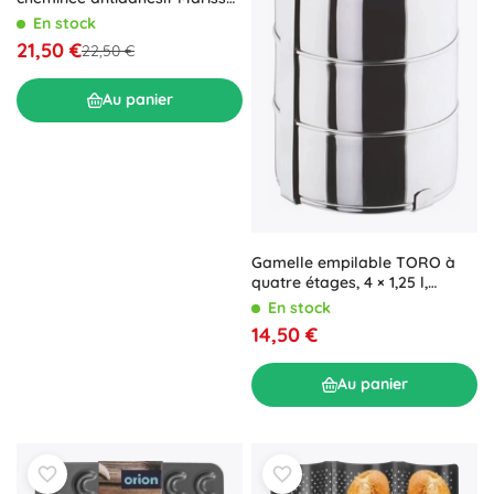
24 cm
En stock
21,50 €
22,50 €
Au panier
Gamelle empilable TORO à
quatre étages, 4 × 1,25 l,
diamètre 16 cm
En stock
14,50 €
Au panier