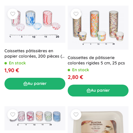
Caissettes pâtissières en
papier colorées, 200 pièces (Ø
Caissettes de pâtisserie
3 cm, hauteur 1,5 cm)
En stock
colorées rigides 5 cm, 25 pcs
1,90 €
En stock
2,80 €
Au panier
Au panier