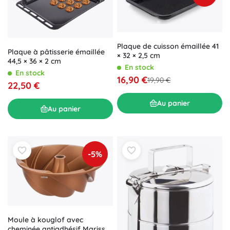
Plaque de cuisson émaillée 41
Plaque à pâtisserie émaillée
× 32 × 2,5 cm
44,5 × 36 × 2 cm
En stock
En stock
16,90 €
19,90 €
22,50 €
Au panier
Au panier
-5%
Moule à kouglof avec
cheminée antiadhésif Marissa