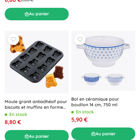
Au panier
Bol en céramique pour
Moule granit antiadhésif pour
bouillon 14 cm, 750 ml
biscuits et muffins en forme
En stock
d’oursons 35 × 26,5 cm
En stock
5,90 €
8,80 €
Au panier
Au panier