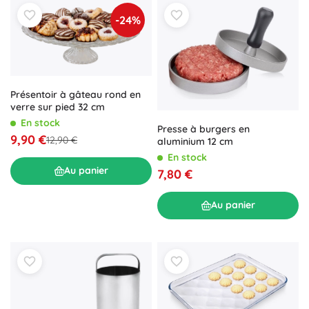
-24%
Présentoir à gâteau rond en
verre sur pied 32 cm
En stock
Presse à burgers en
9,90 €
12,90 €
aluminium 12 cm
En stock
Au panier
7,80 €
Au panier