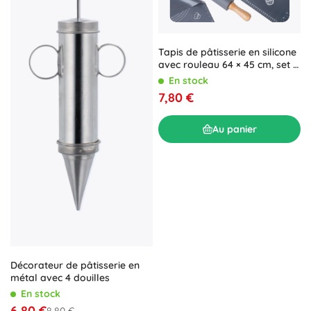
Tapis de pâtisserie en silicone
avec rouleau 64 × 45 cm, set 2
pièces VILDE
En stock
7,80 €
Au panier
Décorateur de pâtisserie en
métal avec 4 douilles
En stock
6,80 €
8,80 €