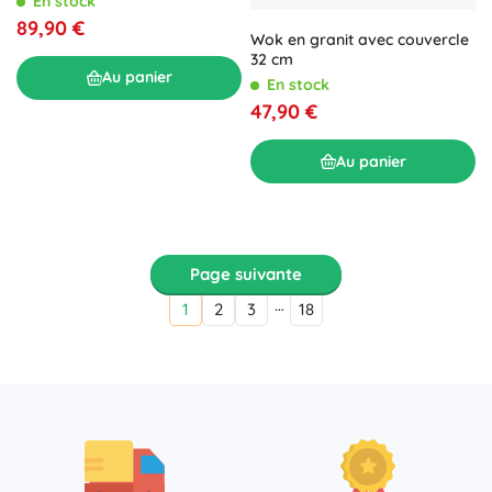
En stock
89,90 €
Wok en granit avec couvercle
32 cm
Au panier
En stock
47,90 €
Au panier
Page suivante
…
1
2
3
18