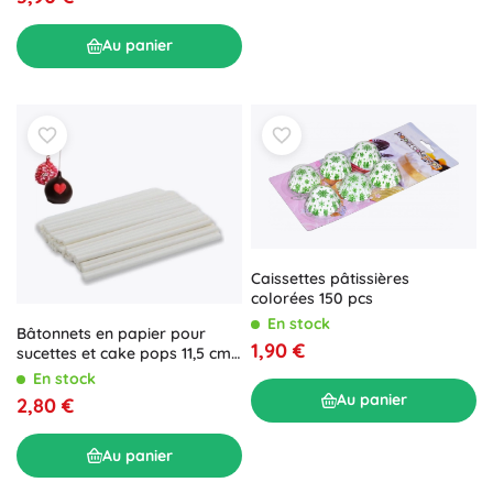
Au panier
Caissettes pâtissières
colorées 150 pcs
En stock
Bâtonnets en papier pour
1,90 €
sucettes et cake pops 11,5 cm,
50 pcs
En stock
Au panier
2,80 €
Au panier