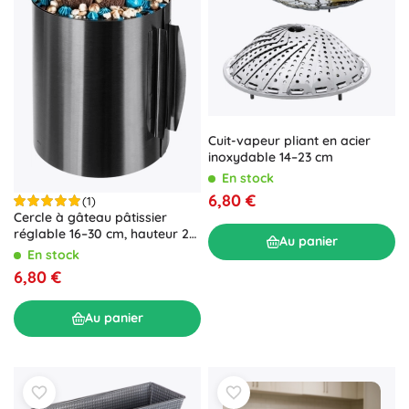
Cuit-vapeur pliant en acier
inoxydable 14–23 cm
En stock
6,80 €
(1)
Cercle à gâteau pâtissier
réglable 16–30 cm, hauteur 20
Au panier
cm RUHHY
En stock
6,80 €
Au panier