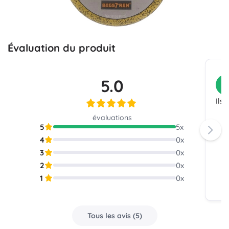
Évaluation du produit
5.0
C
Ils
évaluations
5
5
x
4
0
x
3
0
x
2
0
x
1
0
x
Tous les avis
(
5
)