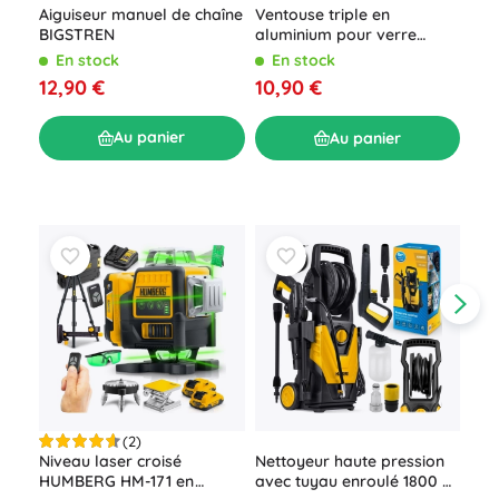
Aiguiseur manuel de chaîne
Ventouse triple en
Cro
BIGSTREN
aluminium pour verre
out
BIGSTREN 120 mm, 150 kg
En stock
En stock
E
12,90 €
10,90 €
6,8
Au panier
Au panier
(2)
Per
Niveau laser croisé
Nettoyeur haute pression
18 
HUMBERG HM-171 en
avec tuyau enroulé 1800 W