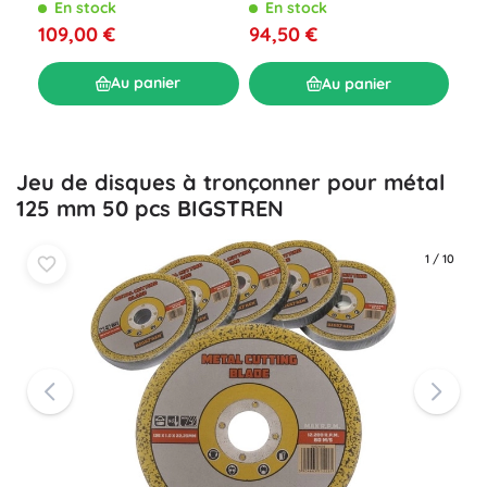
2 A
coffret avec trépied, 4D 16
Humberg HM-300, 230 bar
E
En stock
En stock
acc
lignes, faisceau vert
18,
109,00 €
94,50 €
Au panier
Au panier
Jeu de disques à tronçonner pour métal
125 mm 50 pcs BIGSTREN
1
/
10